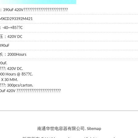
0uF 420V????????????????????????
CD293392M421
-40~+85??C
：420V DC
90uF
：2000Hours
90uF.
???: 420V DC.
000 Hours @ 85??C.
5 X 30 MM.
???: 300pcs/carton.
uF 420V ????????????????????????
南通华世电容器有限公司.
Sitemap