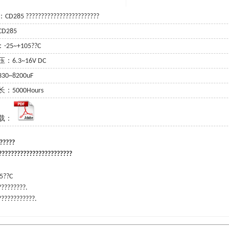
285 ????????????????????????
D285
-25~+105??C
6.3~16V DC
0~8200uF
：5000Hours
载：
?????????
???????????????????????
05??C
?????????.
????????????.