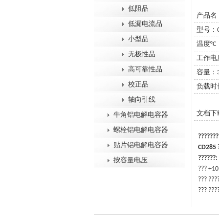
低阻品
产品名：CD
低漏电流品
型号：C
小型品
温度°C：
无极性品
工作电压：
高可靠性品
容量：33
校正品
负载时长
轴向引线
文档下
牛角铝电解电容器
螺栓铝电解电容器
???
贴片铝电解电容器
CD285 ?
??????:
按容量电压
??? +1
??? ???
??? ???