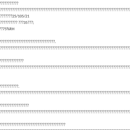
????????????
??????????????????????????????????????????????????????????????????????????
????????25/105/21
?????????? ???35???;
???75%RH
?????????????????????????????????.
??????????????????????????????????????????????????????????????????????????
???????????????
???????????????????????????????????????????????????????????????????????????
????????????.
??????????????????????????????????????????????????????????????????????????
??????????????????
??????????????????????????????????????????????????????????????????????????
???????????????????????????????????????